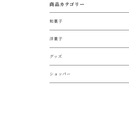
商品カテゴリー
和菓子
きびだんご
洋菓子
調布
バターバー
グッズ
中納言
生チョコもち
ショッパー
栗中納言
ゼリー
どら焼き・お餅