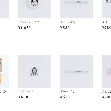
コンパクトミラー
ボールペン
ステッ
つ）
¥1,650
¥550
¥28
 15個
マグネット
ボールペン
きびだ
¥600
¥550
¥20