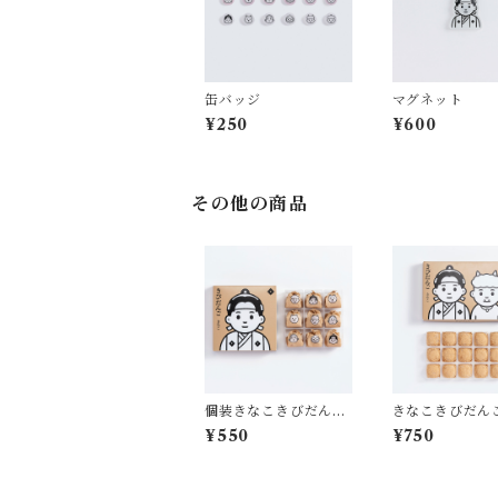
缶バッジ
マグネット
¥250
¥600
その他の商品
個装きなこきびだんご
きなこきびだんご
9個
入
¥550
¥750