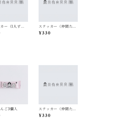
カー（1人ず
ステッカー（仲間た
ち）
0
¥330
んご3個入
ステッカー（仲間た
ち）
0
¥330