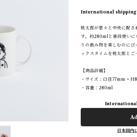
International shipping
桃太郎が堂々と中央に配さ
す。約280mlと普段使い
りの飲み物を楽しむのにぴ
ックスタイムを桃太郎とご
【商品詳細】
・サイズ：口径77mm × H
・容量：280ml
Internationa
Ad
日本国内